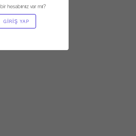
Sabit
 bir hesabınız var mı?
GEREKLI EKIPMAN
GIRIŞ YAP
Mat