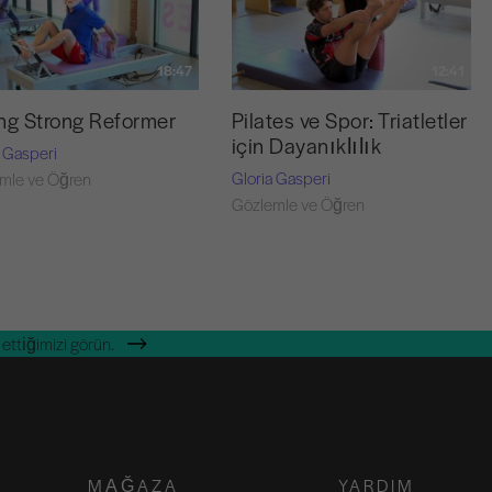
18:47
12:41
ng Strong Reformer
Pilates ve Spor: Triatletler
için Dayanıklılık
a Gasperi
Gloria Gasperi
mle ve Öğren
Gözlemle ve Öğren
ettiğimizi görün.
MAĞAZA
YARDIM