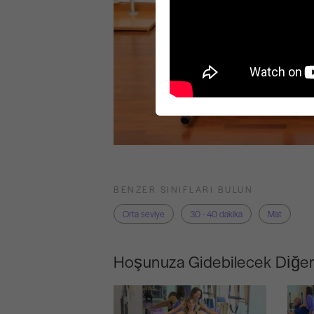
BENZER SINIFLARI BULUN
Orta seviye
30 - 40 dakika
Mat
Hoşunuza Gidebilecek Diğer 