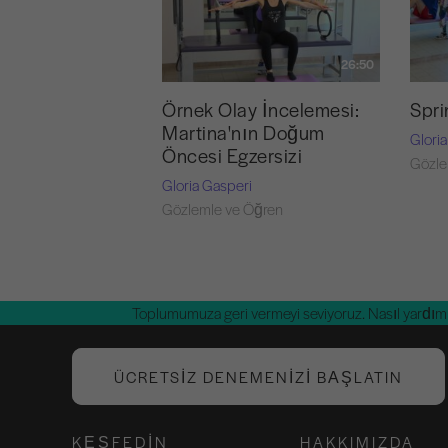
26:50
Örnek Olay İncelemesi:
Spri
Martina'nın Doğum
Glori
Öncesi Egzersizi
Gözle
Gloria Gasperi
Gözlemle ve Öğren
Toplumumuza geri vermeyi seviyoruz. Nasıl yardım 
ÜCRETSIZ DENEMENIZI BAŞLATIN
KEŞFEDIN
HAKKIMIZDA