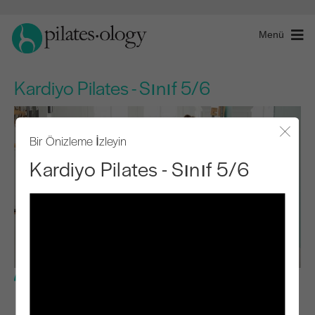
Menü
Kardiyo Pilates - Sınıf 5/6
Bir Önizleme İzleyin
Modal
Kardiyo Pilates - Sınıf 5/6
Orta Seviye