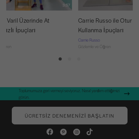
3:57
li Varil Üzerinde At
Carrie Russo ile Otur Ell
 Hızlı İpuçları
Kullanma İpuçları
o
Carrie Russo
 Öğren
Gözlemle ve Öğren
Toplumumuza geri vermeyi seviyoruz. Nasıl yardım ettiğimizi
görün.
ÜCRETSIZ DENEMENIZI BAŞLATIN