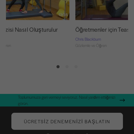
12:35
 Dizisi Nasıl Oluşturulur
Öğretmenler için Teaser
burn
Chris Blackburn
 Öğren
Gözlemle ve Öğren
Toplumumuza geri vermeyi seviyoruz. Nasıl yardım ettiğimizi
görün.
ÜCRETSIZ DENEMENIZI BAŞLATIN