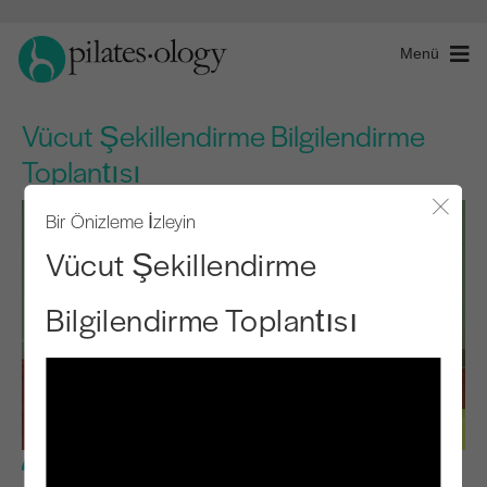
Menü
Vücut Şekillendirme Bilgilendirme
Toplantısı
Bir Önizleme İzleyin
Modal
Vücut Şekillendirme
Bilgilendirme Toplantısı
Temel Seviye