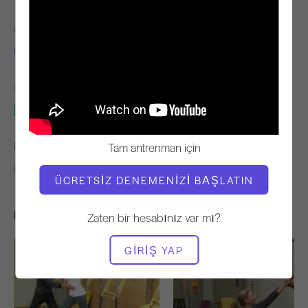
ÖĞRETMEN
EGZERSIZ TEMPOSU
Chris Blackburn
Yavaş
GEREKLI EKIPMAN
Mat
Tam antrenman için
BENZER SINIFLARI BULUN
Temel
10 - 20 dakika
Mat
ÜCRETSIZ DENEMENIZI BAŞLATIN
Hoşunuza Gidebilecek Diğer Egzersizler
Zaten bir hesabınız var mı?
GIRIŞ YAP