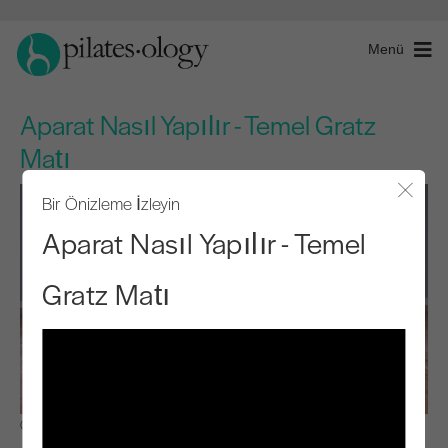
Menü
Aparat Nasıl Yapılır - Temel Gratz
Matı
Bir Önizleme İzleyin
Modal
Aparat Nasıl Yapılır - Temel
Gratz Matı
Gözlemle ve Öğren