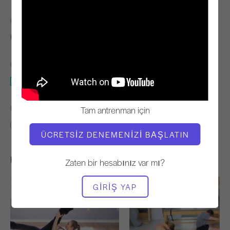
ÖĞRETMEN
VIDEO ZAMANI
Kathi Ross Nash
24:49
GEREKLI EKIPMAN
Mat
BENZER SINIFLARI BULUN
Tam antrenman için
20 - 30 dakika
Mat
ÜCRETSIZ DENEMENIZI BAŞLATIN
Hoşunuza Gidebilecek Diğer Egzersizler
Zaten bir hesabınız var mı?
GIRIŞ YAP