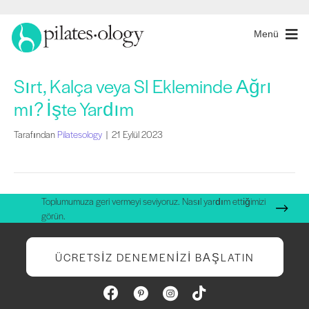
Menü
Sırt, Kalça veya SI Ekleminde Ağrı
mı? İşte Yardım
Tarafından
Pilatesology
|
21 Eylül 2023
Toplumumuza geri vermeyi seviyoruz. Nasıl yardım ettiğimizi
görün.
ÜCRETSIZ DENEMENIZI BAŞLATIN