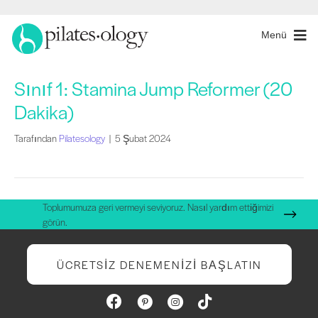
Menü
Sınıf 1: Stamina Jump Reformer (20
Dakika)
Tarafından
Pilatesology
|
5 Şubat 2024
Toplumumuza geri vermeyi seviyoruz. Nasıl yardım ettiğimizi
görün.
ÜCRETSIZ DENEMENIZI BAŞLATIN