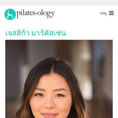
เมนู
เจสสิก้า มาร์คัสเซ่น