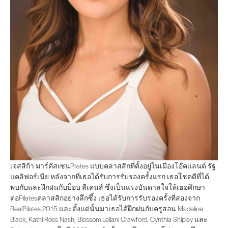
เจสสิก้า มาร์คัสเซนPilates แบบคลาสสิกที่ตั้งอยู่ในเมืองโอ๊คแลนด์ รัฐแค
เจสสิก้า มาร์คัสเซนPilates แบบคลาสสิกที่ตั้งอยู่ในเมืองโอ๊คแลนด์ รัฐ
แคลิฟอร์เนีย หลังจากที่เธอได้รับการรับรองครั้งแรก เธอโชคดีที่ได้
พบกับและฝึกฝนกับบ็อบ ลีเคนส์ ซึ่งเป็นแรงบันดาลใจให้เธอศึกษา
ต่อPilatesคลาสสิกอย่างลึกซึ้ง เธอได้รับการรับรองครั้งที่สองจาก
RealPilates 2015 และตั้งแต่นั้นมาเธอได้ฝึกฝนกับครูสอน Madeline
Black, Kathi Ross Nash, Blossom Leilani Crawford, Cynthia Shipley และ