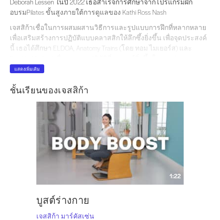
Deborah Lessen ในปี 2022 เธอสำเร็จการศึกษาจากโปรแกรมฝึก
อบรมPilates ขั้นสูงภายใต้การดูแลของ Kathi Ross Nash
เจสสิก้าเชื่อในการผสมผสานวิธีการและรูปแบบการฝึกที่หลากหลาย
เพื่อเสริมสร้างการปฏิบัติแบบคลาสสิกให้ลึกซึ้งยิ่งขึ้น เพื่อจุดประสงค์
นี้ เธอได้ศึกษา ELDOA, Anatomy Trains (โดย ทอม ไมเยอร์ส) และ
Franklin Method เพื่อมอบการปฏิบัติที่สมบูรณ์ยิ่งขึ้นในการถ่ายทอดงาน
แบบคลาสสิก
แสดงเพิ่มเติม
"หนึ่งในสิ่งที่ฉันรักมากที่สุดPilates เรียนรู้บทเรียนเดิมซ้ำแล้วซ้ำเล่า
ชั้นเรียนของเจสสิก้า
จนกระทั่งมันซึมซับเข้าไปในระดับสัญชาตญาณ เมื่อเราสามารถมอง
งานคลาสสิกผ่านเลนส์ที่หลากหลาย มันสามารถมอบประสบการณ์ที่
ลึกซึ้งยิ่งขึ้นจากภายใน"
หากต้องการติดต่อเจสสิก้าหรือต้องการเรียนส่วนตัว สามารถพบเธอ
ได้ที่ Jessica MarcussenPilates ติดตามเธอได้ทาง Instagram
@jessicamarcussen
1:22
บูสต์ร่างกาย
เจสสิก้า มาร์คัสเซ่น