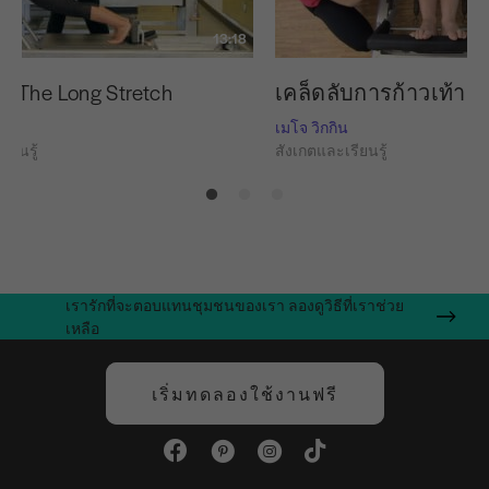
13:18
ื่อง The Long Stretch
เคล็ดลับการก้าวเท้าสำ
เมโจ วิกกิน
ียนรู้
สังเกตและเรียนรู้
เรารักที่จะตอบแทนชุมชนของเรา ลองดูวิธีที่เราช่วย
เหลือ
เริ่มทดลองใช้งานฟรี