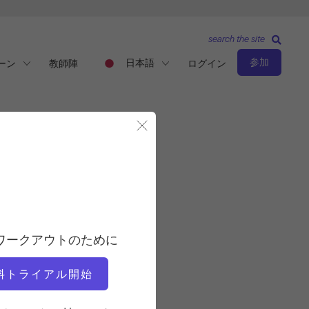
search the site
参加
日本語
ーン
教師陣
ログイン
モーダルを閉じる
観察と学習
教師
ワークアウトのために
ニコール・スミス
料トライアル開始
ビデオタイム
11:17