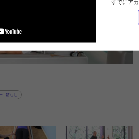
すでにアカ
 - 箱なし