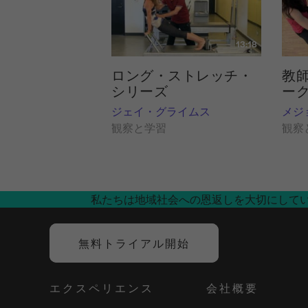
13:18
ロング・ストレッチ・
教
シリーズ
ー
ジェイ・グライムス
メジ
観察と学習
観察
私たちは地域社会への恩返しを大切にして
無料トライアル開始
エクスペリエンス
会社概要