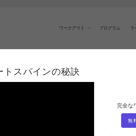
ワークアウト
プログラム
ラ
トスパインの秘訣
ートスパインの秘訣
完全な
無