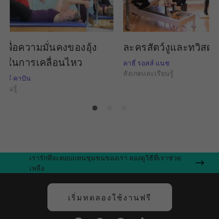
31:34
บเพื่อความมั่นคงของอุ้ง
ละครสัตว์งูและทวิสต์
านในการเคลื่อนไหว
คาธี่ รอสส์ แนช
สังเกตและเรียนรู้
อร์รี-คาปัน
ียนรู้
เรารักที่จะตอบแทนชุมชนของเรา ลองดูวิธีที่เราช่วย
เหลือ
เริ่มทดลองใช้งานฟรี