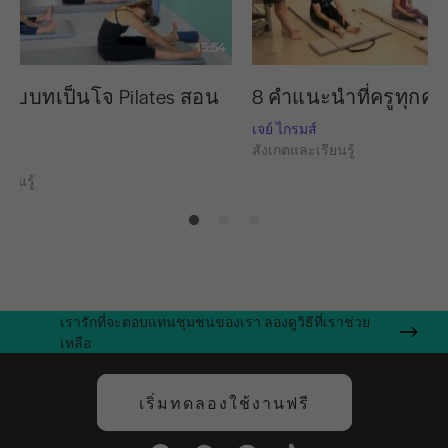
15:54
 รับบทเป็นโจ Pilates สอน
8 คำแนะนำที่ครูทุก
เจย์ ไกรมส์
สังเกตและเรียนรู้
ย
ียนรู้
เรารักที่จะตอบแทนชุมชนของเรา ลองดูวิธีที่เราช่วย
เหลือ
เริ่มทดลองใช้งานฟรี