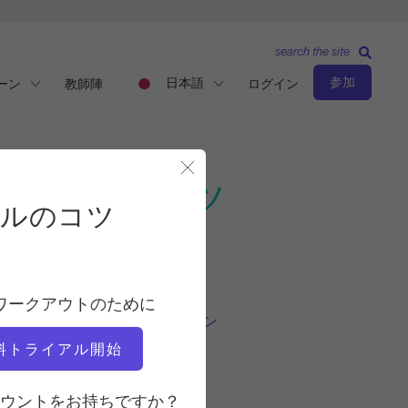
search the site
参加
日本語
ーン
教師陣
ログイン
ク・プルのコツ
モーダルを閉じる
プルのコツ
観察と学習
教師
ワークアウトのために
ビクトリア・トリー・カパン
料トライアル開始
ビデオタイム
ウントをお持ちですか？
2:19