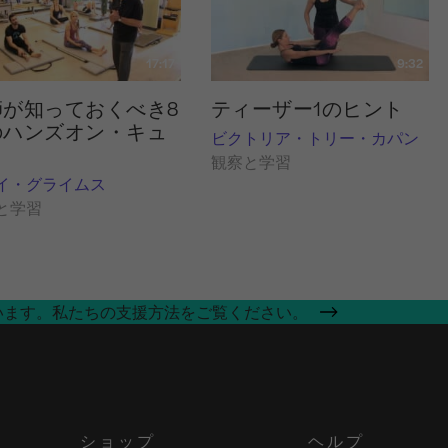
17:17
9:32
師が知っておくべき8
ティーザー1のヒント
のハンズオン・キュ
ビクトリア・トリー・カパン
観察と学習
イ・グライムス
と学習
います。私たちの支援方法をご覧ください。
ショップ
ヘルプ