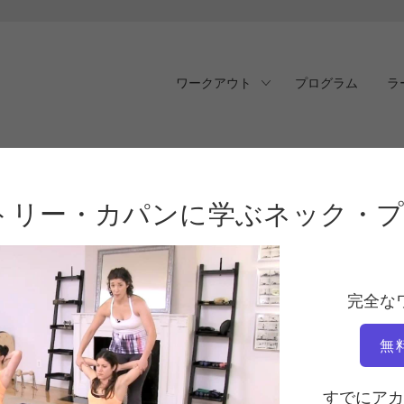
ワークアウト
プログラム
ラ
リー・カパンに学ぶネッ
トリー・カパンに学ぶネック・
完全な
無
すでにアカ