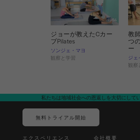
15:54
ジョーが教えたCカー
教
ブPilates
つ
ー
ソンジェ・マヨ
ジェ
観察と学習
観察
私たちは地域社会への恩返しを大切にして
無料トライアル開始
エクスペリエンス
会社概要