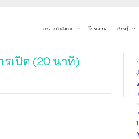
การออกกำลังกาย
โปรแกรม
เรียนรู้
การเปิด (20 นาที)
ห
ท
อ
ว
P
ไ
อ