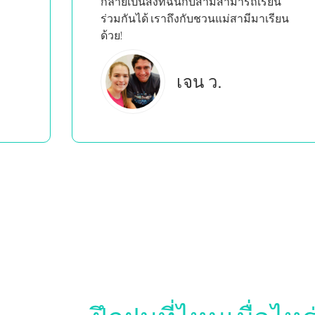
ยน
ียน
บรู๊ค ซี.