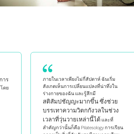
ฉันมั่นใจมากขึ้นในการบอกใบ้
น
และเรียนมากขึ้น เพราะ
มันให้
ความรู้และคุ้มค่าทุกเพนนี
ย
ง
รียน