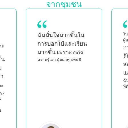
จากชุมชน
ในฐานะแม่ของลูกแฝด ซึ่งเป็น
เน
ผู้หญิงผิวดำและเป็นเพศที่สาม
ฉ
น
การได้เห็นคนอื่นที่มี
ก
ลักษณะเหมือนฉัน
เร
สอนอย่างชาญฉลาด
ก้
และมีอารมณ์ร่วม
กำ
ทำให้
ฉันรู้สึกว่าฉันไม่ได้เป็นคนเดียว
ที่ทำสิ่งที่ฉันทำ