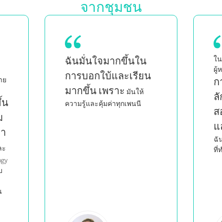
จากชุมชน
ในฐานะแม่ของลูกแฝด ซึ่งเป็น
เน
ผู้หญิงผิวดำและเป็นเพศที่สาม
ฉ
น
การได้เห็นคนอื่นที่มี
ก
ลักษณะเหมือนฉัน
เร
สอนอย่างชาญฉลาด
ก้
และมีอารมณ์ร่วม
กำ
ทำให้
ฉันรู้สึกว่าฉันไม่ได้เป็นคนเดียว
ที่ทำสิ่งที่ฉันทำ