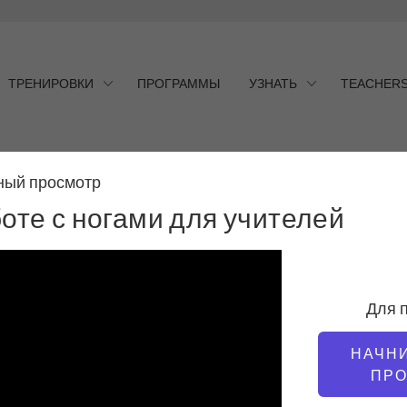
ТРЕНИРОВКИ
ПРОГРАММЫ
УЗНАТЬ
TEACHER
ный просмотр
те с ногами для учителей
оте с ногами для учителей
Для 
НАЧН
ПР