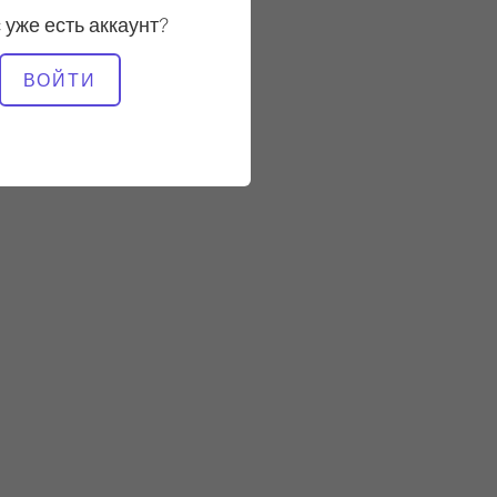
 уже есть аккаунт?
НЕОБХОДИМОЕ
ВОЙТИ
ОБОРУДОВАНИЕ
Реформер