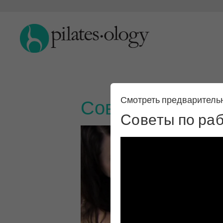
Смотреть предваритель
Советы по рабо
Советы по раб