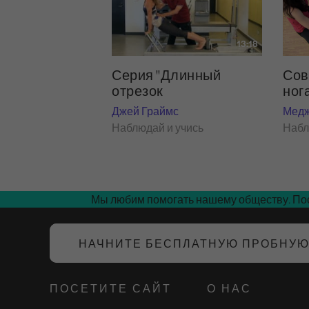
13:18
Сов
Серия "Длинный
ног
отрезок
Медж
Джей Граймс
Набл
Наблюдай и учись
Мы любим помогать нашему обществу. Пос
НАЧНИТЕ БЕСПЛАТНУЮ ПРОБНУ
ПОСЕТИТЕ САЙТ
О НАС