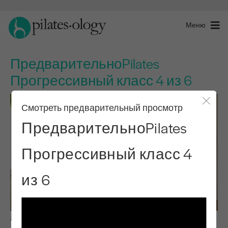
Меню
ПредварительноPilates
Прогрессивный класс 4 из 6
Смотреть предварительный просмотр
Закры
ПредварительноPilates
Прогрессивный класс 4
из 6
Предварительный уровеньPilates