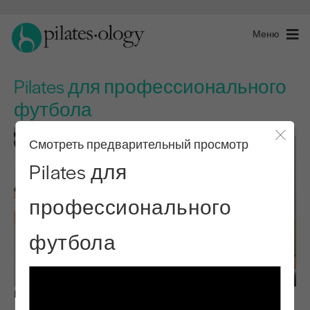
Меню
Pilates для профессионального
футбола
Смотреть предварительный просмотр
Закры
Pilates для
профессионального
футбола
Наблюдай и учись