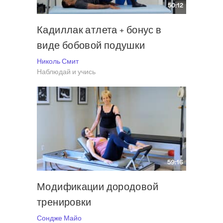
50:12
Кадиллак атлета + бонус в
виде бобовой подушки
Николь Смит
Наблюдай и учись
59:16
Модификации дородовой
тренировки
Сондже Майо