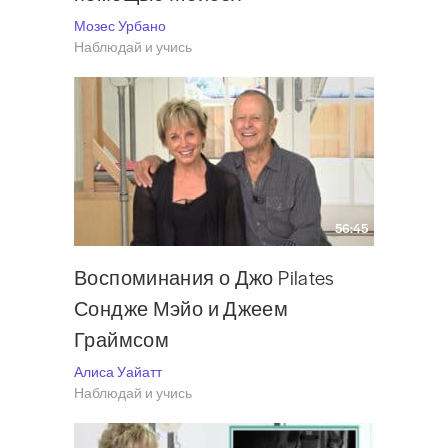
Мозес Урбано
Наблюдай и учись
56:45
Воспоминания о Джо Pilates
Сондже Мэйо и Джеем
Граймсом
Алиса Уайатт
Наблюдай и учись