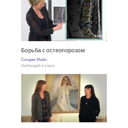
1:52:11
Борьба с остеопорозом
Сондже Майо
Наблюдай и учись
44:01