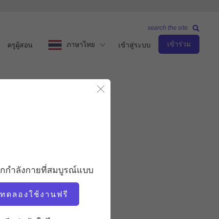
search the site
เข้าร่วม
ภาษาไทย
ครูผู้สอน
เข้าสู่ระบบ
ปิดโมดอล
สังเกตและเรียนรู้
ครู
อกกำลังกายที่สมบูรณ์แบบ
นิโคล สมิธ
่มทดลองใช้งานฟรี
เวลาวิดีโอ
50:28