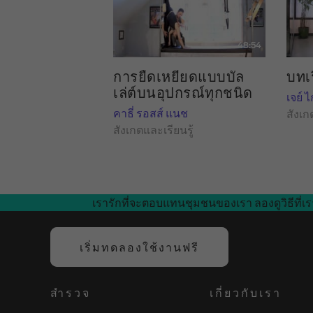
48:54
การยืดเหยียดแบบบัล
บทเ
เล่ต์บนอุปกรณ์ทุกชนิด
เจย์ 
คาธี่ รอสส์ แนช
สังเก
สังเกตและเรียนรู้
เรารักที่จะตอบแทนชุมชนของเรา ลองดูวิธีที่เร
เริ่มทดลองใช้งานฟรี
สำรวจ
เกี่ยวกับเรา