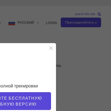
search the site
Присоединяйтесь к
РУССКИЙ
S
LOGIN
Закрыть модальное окно
Продвинутый уровень
УЧИТЕЛЬ
полной тренировки
Алиса Уайатт
ИТЕ БЕСПЛАТНУЮ
ОБНУЮ ВЕРСИЮ
ТЕМП ТРЕНИРОВКИ