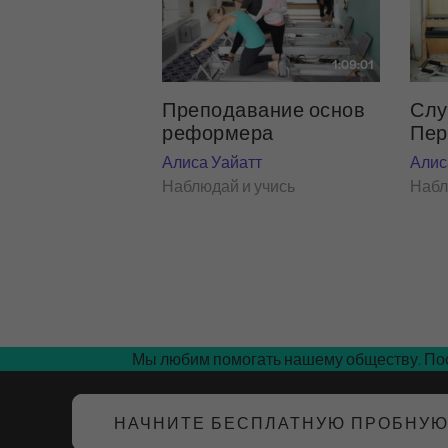
1:09:01
Преподавание основ
Слу
реформера
Пер
Алиса Уайатт
Алис
Наблюдай и учись
Набл
Мы любим помогать нашему обществу. Пос
НАЧНИТЕ БЕСПЛАТНУЮ ПРОБНУ