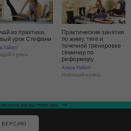
1:01:33
2:08:16
чай из практики:
Практические занятия
вый урок Стефани
по жиму, тяге и
точечной тренировке -
а Уайатт
семинар по
юдай и учись
реформеру
Алиса Уайатт
Наблюдай и учись
мотрите, как мы помогаем.
Ю ВЕРСИЮ