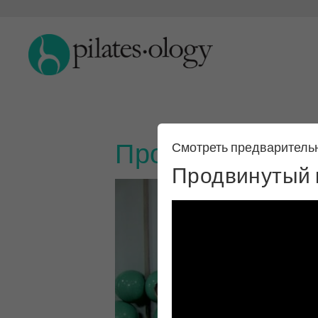
Продвинутый ко
Смотреть предваритель
Продвинутый 