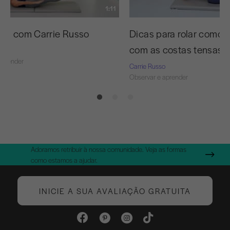
1:11
as com Carrie Russo
Dicas para rolar como 
com as costas tensas
o
aprender
Carrie Russo
Observar e aprender
Adoramos retribuir à nossa comunidade. Veja as formas
como estamos a ajudar.
INICIE A SUA AVALIAÇÃO GRATUITA