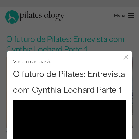
Menu
O futuro de Pilates: Entrevista com
Cynthia Lochard Parte 1
Ver uma antevisão
Fecha
O futuro de Pilates: Entrevista
com Cynthia Lochard Parte 1
Observar e aprender