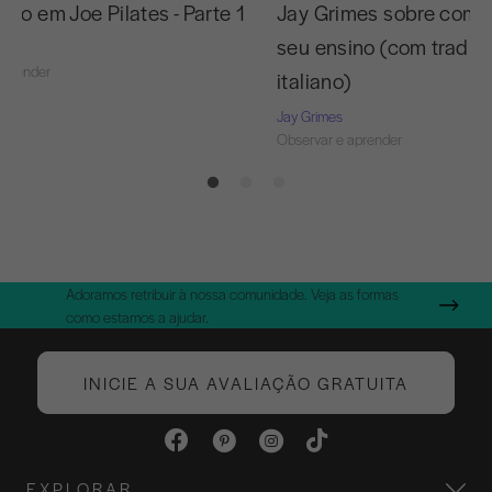
yo em Joe Pilates - Parte 1
Jay Grimes sobre como
seu ensino (com traduç
aprender
italiano)
Jay Grimes
Observar e aprender
Adoramos retribuir à nossa comunidade. Veja as formas
como estamos a ajudar.
INICIE A SUA AVALIAÇÃO GRATUITA
EXPLORAR