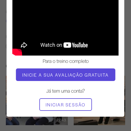
PROFESSOR
TEMPO DE VÍDEO
Cynthia Lochard
34:42
ENCONTRAR AULAS SEMELHANTES PARA
30 - 40 min
Para o treino completo
Outros exercícios de que poderá gostar
INICIE A SUA AVALIAÇÃO GRATUITA
Já tem uma conta?
INICIAR SESSÃO
27:43