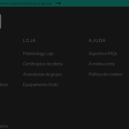
ormas como estamos a ajudar.
LOJA
AJUDA
Pilatesology Loja
Suporte e FAQs
Certificados de oferta
A minha conta
Assinaturas de grupo
Política de cookies
bros
Equipamento Gratz
vados