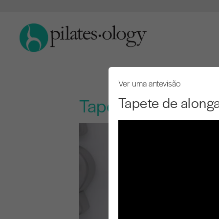
Ver uma antevisão
Tapete de along
Tapete de alongam