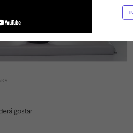
I
ARA
derá gostar