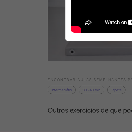
ENCONTRAR AULAS SEMELHANTES P
Intermediário
30 - 40 min
Tapete
Outros exercícios de que po