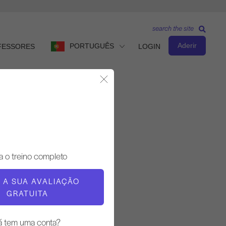
search the site
Aderir
PORTUGUÊS
FESSORES
LOGIN
Fechar Modal
Nível intermédio
a o treino completo
PROFESSOR
E A SUA AVALIAÇÃO
Chaz Knight
GRATUITA
TEMPO DE TREINO
á tem uma conta?