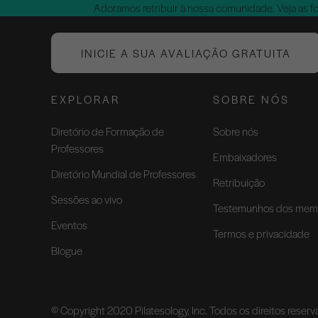
Adoramos retribuir à nossa comunidade. Veja as f
INICIE A SUA AVALIAÇÃO GRATUITA
EXPLORAR
SOBRE NÓS
Diretório de Formação de
Sobre nós
Professores
Embaixadores
Diretório Mundial de Professores
Retribuição
Sessões ao vivo
Testemunhos dos mem
Eventos
Termos e privacidade
Blogue
© Copyright 2020 Pilatesology, Inc. Todos os direitos reser