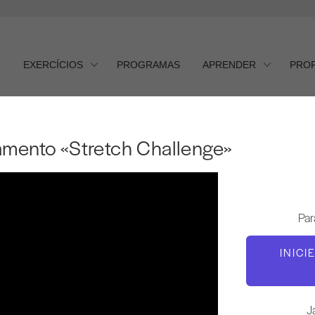
EXERCÍCIOS
PROGRAMAS
APRENDER
PRO
amento «Stretch Challenge»
ento «Stretch Challenge»
Par
INICI
J