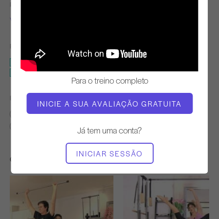
PROFESSOR
TEMPO DE TREINO
Victoria Torrie-Capan
Firme
EQUIPAMENTO NECESSÁRIO
Tapete
Standing Pilates & The Wall
Para o treino completo
ENCONTRAR AULAS SEMELHANTES PARA
INICIE A SUA AVALIAÇÃO GRATUITA
Básico
10 - 20 min
Tapete
Standing Pilates & The Wall
Já tem uma conta?
INICIAR SESSÃO
Outros exercícios de que poderá gostar