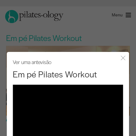
Menu
Em pé Pilates Workout
Ver uma antevisão
Fecha
Em pé Pilates Workout
Nível básico