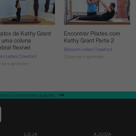
5:58
17:51
atos de Kathy Grant
Encontrar Pilates com
 uma coluna
Kathy Grant Parte 2
ebral flexível
Blossom Leilani Crawford
om Leilani Crawford
Observar e aprender
var e aprender
ormas como estamos a ajudar.
LOJA
AJUDA