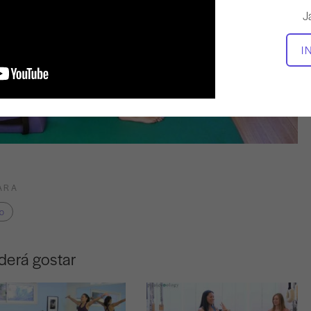
J
I
ARA
no
derá gostar