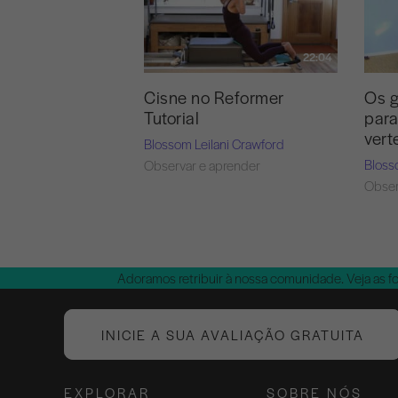
22:04
Cisne no Reformer
Os g
Tutorial
para
vert
Blossom Leilani Crawford
Bloss
Observar e aprender
Obser
Adoramos retribuir à nossa comunidade. Veja as f
INICIE A SUA AVALIAÇÃO GRATUITA
EXPLORAR
SOBRE NÓS