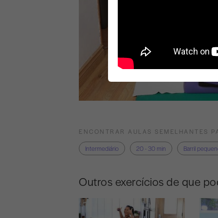
ENCONTRAR AULAS SEMELHANTES P
Intermediário
20 - 30 min
Barril peque
Outros exercícios de que po