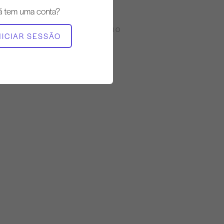
Lento
á tem uma conta?
EQUIPAMENTO NECESSÁRIO
NICIAR SESSÃO
Barril pequeno