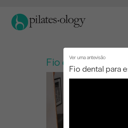
Ver uma antevisão
Fio dental para e
Fio dental para 