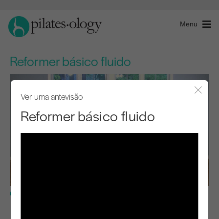
Menu
Reformer básico fluido
Ver uma antevisão
Fecha
Reformer básico fluido
Nível básico