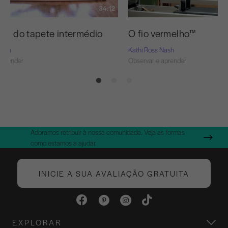
34:12
vos do tapete intermédio
O fio vermelho™
Nash
Kathi Ross Nash
aprender
Observar e aprender
Adoramos retribuir à nossa comunidade. Veja as formas
como estamos a ajudar.
INICIE A SUA AVALIAÇÃO GRATUITA
EXPLORAR