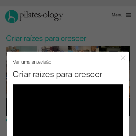
Menu
Criar raízes para crescer
Ver uma antevisão
Fecha
Criar raízes para crescer
Nível básico