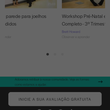
21:03
 da parede para joelhos
Workshop Pré-Natal em
tendidos
Completo - 3º Trimestre
d
Brett Howard
aprender
Observar e aprender
Adoramos retribuir à nossa comunidade. Veja as formas
como estamos a ajudar.
INICIE A SUA AVALIAÇÃO GRATUITA