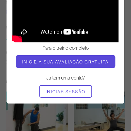
PROFESSOR
TEMPO DE TREINO
Brett Howard
Firme
EQUIPAMENTO NECESSÁRIO
Tapete
Para o treino completo
ENCONTRAR AULAS SEMELHANTES PARA
INICIE A SUA AVALIAÇÃO GRATUITA
Básico
50 - 60 min
Tapete
Já tem uma conta?
Outros exercícios de que poderá gostar
INICIAR SESSÃO