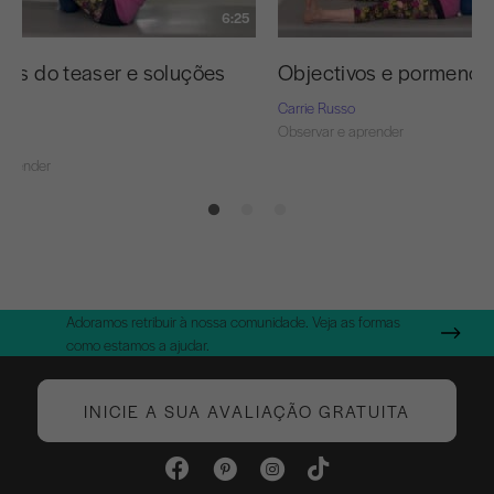
6:25
has do teaser e soluções
Objectivos e pormenore
Carrie Russo
Observar e aprender
o
aprender
Adoramos retribuir à nossa comunidade. Veja as formas
como estamos a ajudar.
INICIE A SUA AVALIAÇÃO GRATUITA