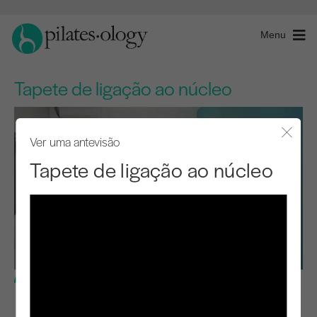
Menu
Tapete de ligação ao núcleo
Ver uma antevisão
Fecha
Tapete de ligação ao núcleo
Nível básico