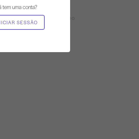
Firme
á tem uma conta?
EQUIPAMENTO NECESSÁRIO
NICIAR SESSÃO
Tapete