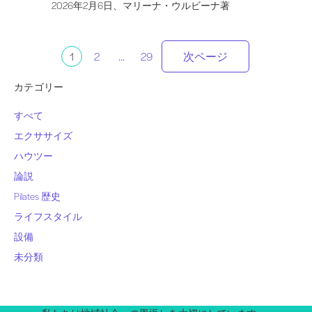
2026年2月6日、マリーナ・ウルビーナ著
投
1
2
...
29
次ページ
稿
カテゴリー
すべて
の
エクササイズ
ハウツー
ペ
論説
ー
Pilates 歴史
ライフスタイル
ジ
設備
未分類
ネ
ー