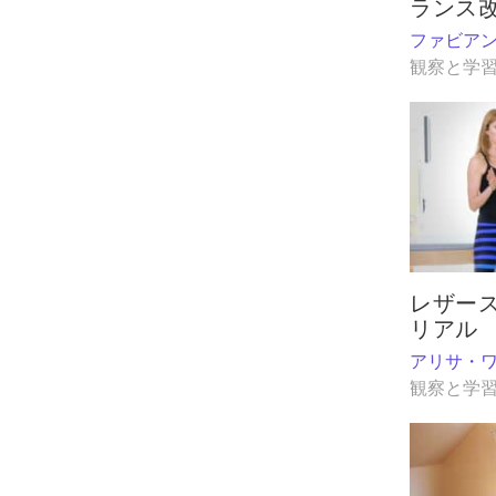
ランス
ファビア
観察と学
レザー
リアル
アリサ・
観察と学