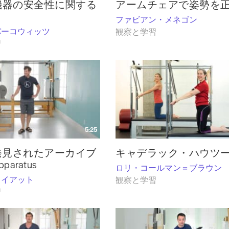
es 機器の安全性に関する
アームチェアで姿勢を
ファビアン・メネゴン
バーコウィッツ
観察と学習
習
5:25
発見されたアーカイブ
キャデラック・ハウツ
Apparatus
ロリ・コールマン＝ブラウン
ワイアット
観察と学習
習