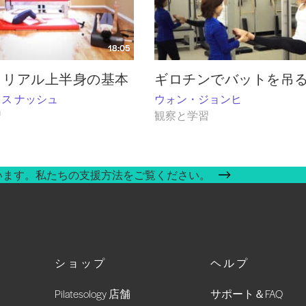
18:05
トリアル上半身の基本
ギロチンでバットを吊
ス ナッシュ
ウォン・ジョンヒ
習
観察と学習
います。私たちの支援方法をご覧ください。
ショップ
ヘルプ
Pilatesology 店舗
サポート＆FAQ