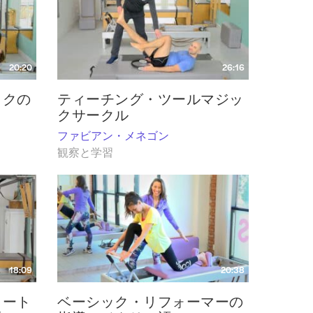
20:20
26:16
イクの
ティーチング・ツールマジッ
クサークル
ファビアン・メネゴン
観察と学習
18:09
20:38
ョート
ベーシック・リフォーマーの