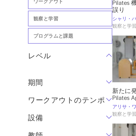
ワークアウト
Pilat
誤り
観察と学習
シャリ・
観察と学
プログラムと課題
レベル
期間
新たに
Pilates 
ワークアウトのテンポ
アリサ・
観察と学
設備
教師