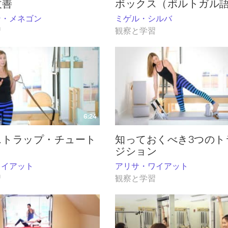
改善
ボックス（ポルトガル
ン・メネゴン
ミゲル・シルバ
習
観察と学習
6:24
ストラップ・チュート
知っておくべき3つのト
ジション
ワイアット
アリサ・ワイアット
習
観察と学習