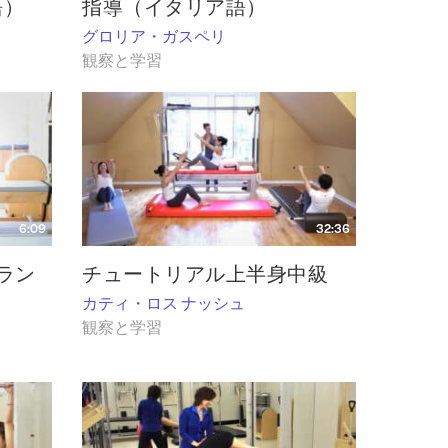
語）
指導（イタリア語）
グロリア・ガスペリ
観察と学習
6:09
32:36
ラン
チュートリアル上半身中級
カティ・ロス ナッシュ
観察と学習