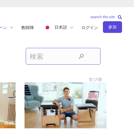
search the site
参加
日本語
ーン
教師陣
ログイン
並び順
22:29
9:07