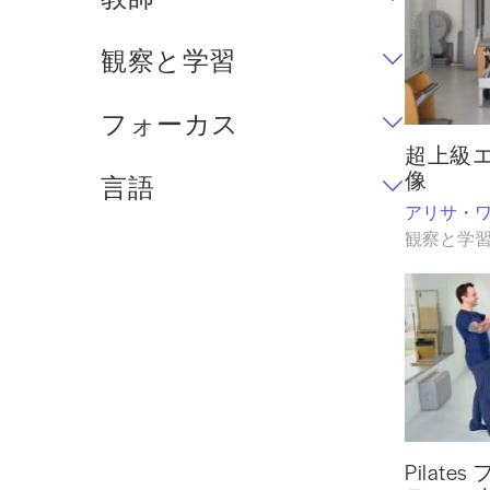
観察と学習
フォーカス
超上級
像
言語
アリサ・
観察と学
Pilat