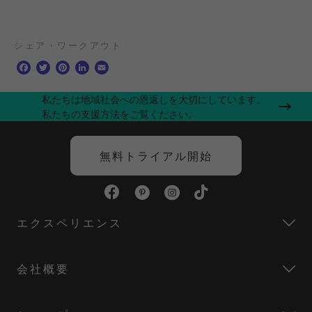
シェア・ワークアウト
F
T
P
L
E
a
w
i
i
m
c
i
n
n
a
私たちは地域社会への恩返しを大切にしています。
e
t
t
k
i
私たちの支援方法をご覧ください。
b
t
e
e
l
o
e
r
d
o
r
e
I
無料トライアル開始
k
s
n
t
エクスペリエンス
会社概要