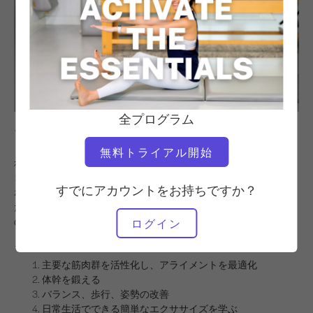
全プログラム
アクティベート・ザ・エッセンシャルズで
、最適なアライメン
ト、深い体幹の強さ、その他多くのことをもたらす筋肉に力を入
無料トライアル開始
れましょう。キャリー・ルッソの5つのクラス・シリーズでは、
コーディネーションのしやすさと強さの秘訣であるウィーク・ス
すでにアカウントをお持ちですか？
ポットを特定し、目覚めさせます。Pilates では、体幹が鍵となる
ため、すべての動きをパワーハウスに結びつけ、バランスと強さ
の中心を活性化して動く方法を学びます。
ログイン
このシリーズであなたは
主要な筋肉群を活性化し、アライメントを最適化
体幹を鍛える
バランス、歩行、姿勢の改善
日常生活でできる簡単なエクササイズを学ぶ