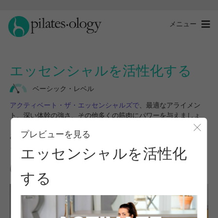
メニュー
エッセンシャルを活性化する
ベーシック・レベル
アクティベート・ザ・エッセンシャルズで
、最適なアライメン
ト、深い体幹の強さ、その他多くの筋肉にパワーを与えましょ
う。この5つのクラス・シリーズは、あなたの弱点を取り除き、
プレビューを見る
あなたの動きを飛躍させます！
モー
このプログラムを開始するにはログインしてください。
エッセンシャルを活性化
はじめに
する