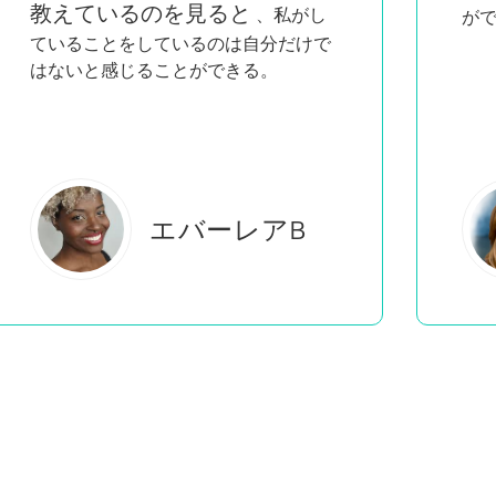
具
ができる！
ト
学
エステル・S