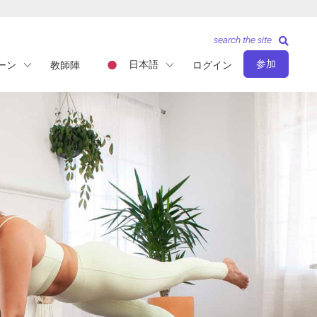
search the site
参加
日本語
ーン
教師陣
ログイン