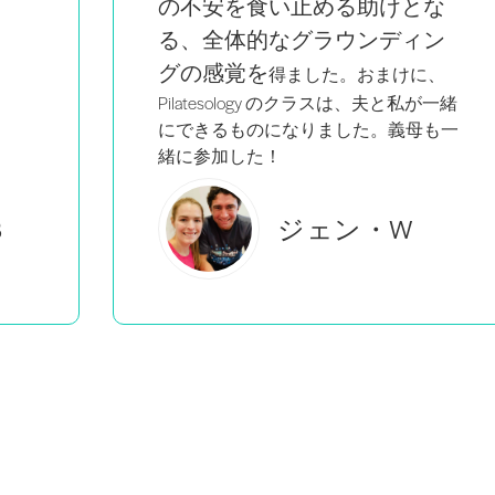
な
る。
ン
、
が一緒
も一
ブルック・C