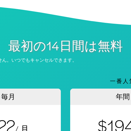
最初の14日間は無料
せん。いつでもキャンセルできます。
一番人
毎月
年間
22
$19
/ 月