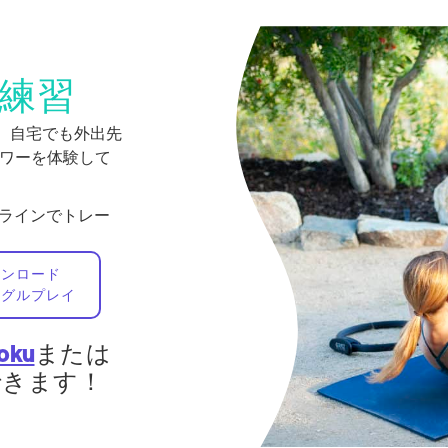
練習
で。自宅でも外出先
身パワーを体験して
フラインでトレー
ウンロード
ーグルプレイ
oku
または
視聴できます！