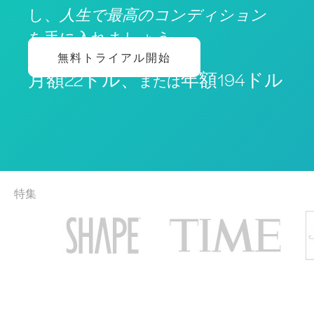
し、
人生で最高のコンディション
を手に入れましょう
無料トライアル開始
月額22ドル、
年額194ドル
または
特集