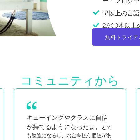
ー・プログラ
18以上の言語Pi
2,900本
無料トライア
コミュニティから
双子の母親であり、黒人でクィアの女
私と同じよ
性でもある私にとって、
うな人たちが知的で情熱的に