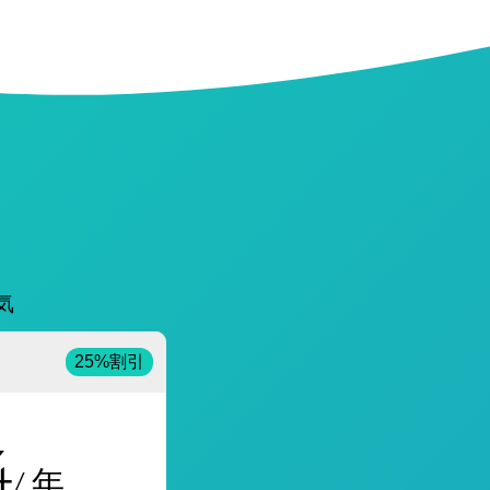
気
25%割引
4
/ 年