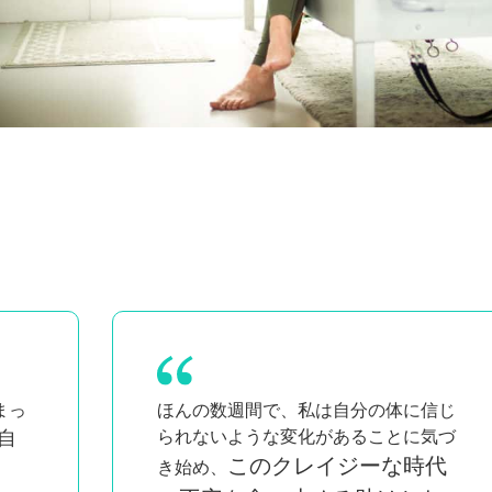
信じ
キューイングやクラスに自信
気づ
が持てるようになったよ。
とて
代
も勉強になるし、お金を払う価値があ