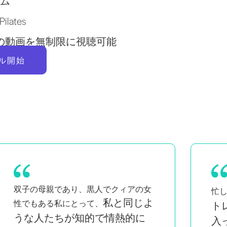
ム
lates
以上の動画を無制限に視聴可能
ル開始
自宅で簡単に
Pi
忙しい母親として、
トレーニングできるのが気に
も
入って
り
います。毎日通い続けること