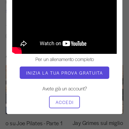
INSEGNANTE
TEMPO DI VIDEO
Sonje Mayo
27:43
TROVA CLASSI SIMILI PER
20 - 30 min
Altri allenamenti che potrebbero piacervi
Per un allenamento completo
INIZIA LA TUA PROVA GRATUITA
Avete già un account?
ACCEDI
27:43
Jay Grimes sul miglior
yo su Joe Pilates - Parte 1