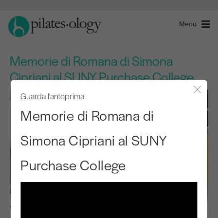
Menu
Memorie di Romana di Simona
Cipriani al SUNY Purchase College
Guarda l'anteprima
Chiude
Memorie di Romana di
Simona Cipriani al SUNY
Purchase College
Osservare e imparare