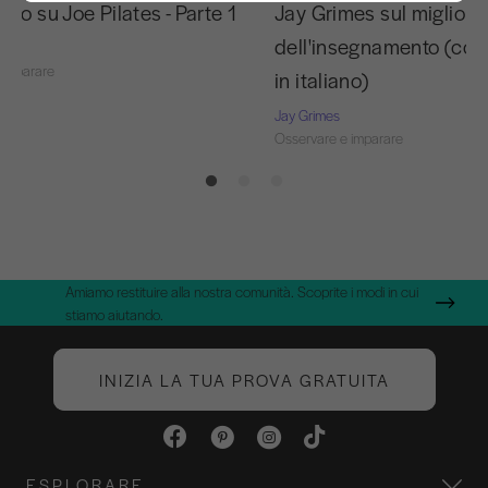
yo su Joe Pilates - Parte 1
Jay Grimes sul miglior
dell'insegnamento (con
 imparare
in italiano)
Jay Grimes
Osservare e imparare
Amiamo restituire alla nostra comunità. Scoprite i modi in cui
stiamo aiutando.
INIZIA LA TUA PROVA GRATUITA
ESPLORARE