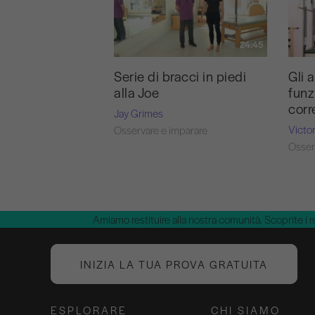
24:45
Serie di bracci in piedi
Gli 
alla Joe
funz
corr
Jay Grimes
Victo
Osservare e imparare
Osser
Amiamo restituire alla nostra comunità. Scoprite i 
INIZIA LA TUA PROVA GRATUITA
ESPLORARE
CHI SIAMO