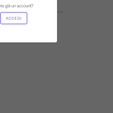
te già un account?
ATTREZZATURA NECESSARIA
ACCEDI
Torre
Cadillac
Tensimetro del collo