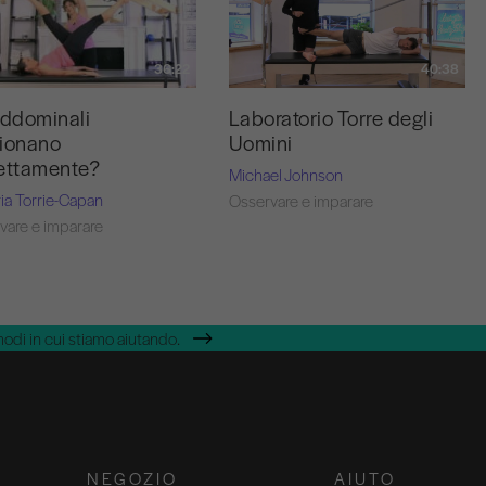
40:38
36:22
Laboratorio Torre degli
addominali
Uomini
ionano
ettamente?
Michael Johnson
ria Torrie-Capan
Osservare e imparare
vare e imparare
modi in cui stiamo aiutando.
NEGOZIO
AIUTO