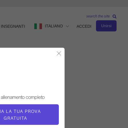
search the site
Unirsi
ITALIANO
INSEGNANTI
ACCEDI
Chiudere la finestra modale
Osservare e imparare
INSEGNANTE
 allenamento completo
Michael Johnson
ZIA LA TUA PROVA
TEMPO DI VIDEO
GRATUITA
40:38