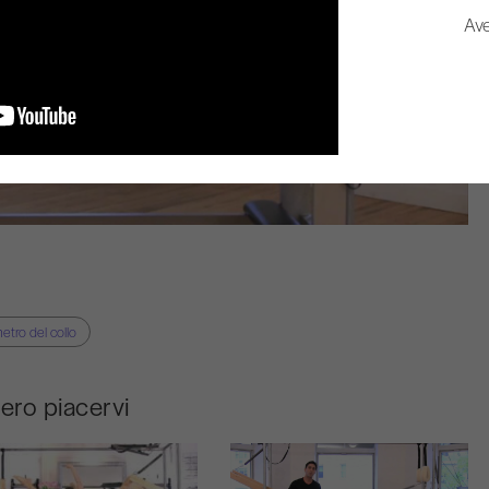
Ave
etro del collo
bero piacervi