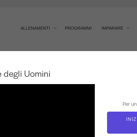
ALLENAMENTI
PROGRAMMI
IMPARARE
degli Uomini
e degli Uomini
Per un
INI