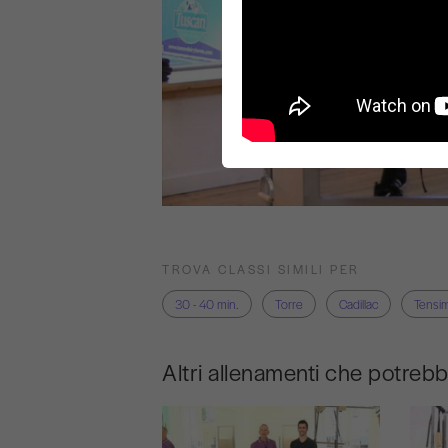
TROVA CLASSI SIMILI PER
30 - 40 min.
Torre
Cadillac
Tensim
Altri allenamenti che potreb