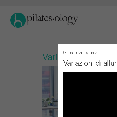
Guarda l'anteprima
Variazioni di allu
Variazioni di al