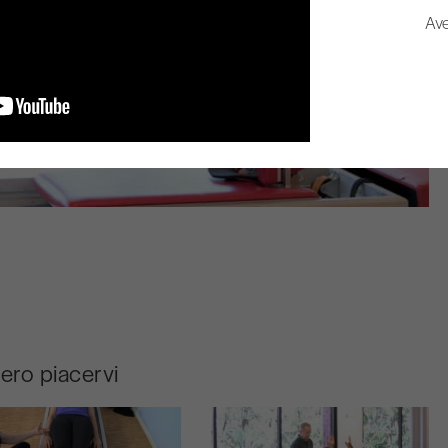
Ave
bero piacervi