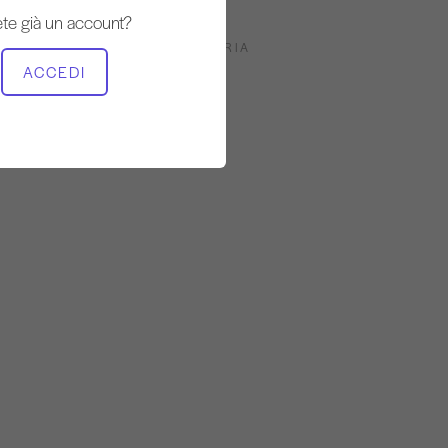
te già un account?
ATTREZZATURA NECESSARIA
ACCEDI
Riformatore