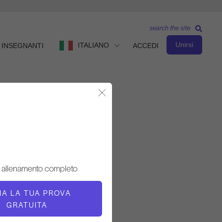
search the site
Unirsi
ITALIANO
INSEGNANTI
ACCEDI
Chiudere la finestra modale
Osservare e imparare
INSEGNANTE
 allenamento completo
Michael Johnson
ZIA LA TUA PROVA
TEMPO DI VIDEO
GRATUITA
6:02