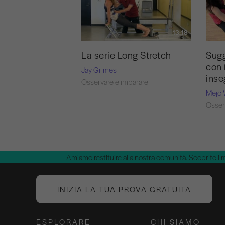
13:18
La serie Long Stretch
Sugg
con 
Jay Grimes
inse
Osservare e imparare
Mejo 
Osser
Amiamo restituire alla nostra comunità. Scoprite i 
INIZIA LA TUA PROVA GRATUITA
ESPLORARE
CHI SIAMO