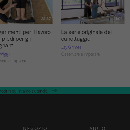
28:37
21:06
erimenti per il lavoro
La serie originale del
i piedi per gli
canottaggio
gnanti
Jay Grimes
Wiggin
Osservare e imparare
vare e imparare
modi in cui stiamo aiutando.
NEGOZIO
AIUTO