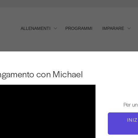
ALLENAMENTI
PROGRAMMI
IMPARARE
ngamento con Michael
lungamento con Michael
Per un
INI