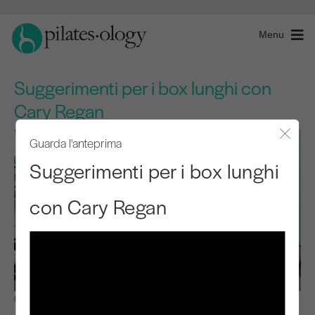
Menu
Suggerimenti per i box lunghi con
Cary Regan
Guarda l'anteprima
Chiude
Suggerimenti per i box lunghi
con Cary Regan
Osservare e imparare