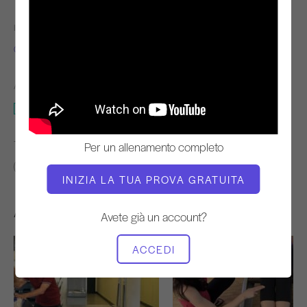
INSEGNANTE
TEMPO DI VIDEO
Cary Regan
5:32
ATTREZZATURA NECESSARIA
Riformatore
TROVA CLASSI SIMILI PER
Per un allenamento completo
0 - 10 min
Riformatore
INIZIA LA TUA PROVA GRATUITA
Altri allenamenti che potrebbero piacervi
Avete già un account?
ACCEDI