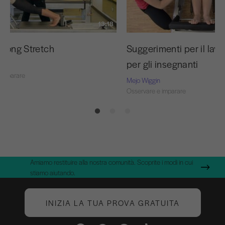
13:18
 Long Stretch
Suggerimenti per il lavo
per gli insegnanti
 imparare
Mejo Wiggin
Osservare e imparare
Amiamo restituire alla nostra comunità. Scoprite i modi in cui
stiamo aiutando.
INIZIA LA TUA PROVA GRATUITA