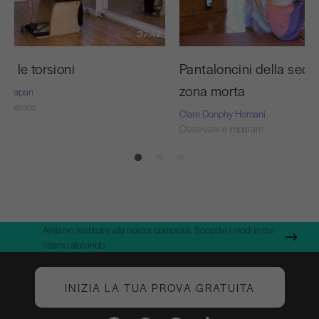
37:42
a le torsioni
Pantaloncini della sed
zona morta
rie-Capan
 imparare
Clare Dunphy Hemani
Osservare e imparare
Amiamo restituire alla nostra comunità. Scoprite i modi in cui
stiamo aiutando.
INIZIA LA TUA PROVA GRATUITA