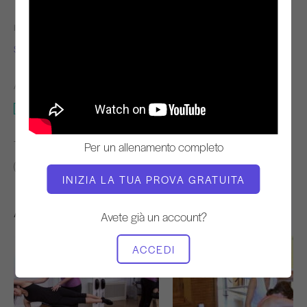
INSEGNANTE
TEMPO DI VIDEO
Sonje Mayo
2:18
ATTREZZATURA NECESSARIA
Sedia Wunda
TROVA CLASSI SIMILI PER
Per un allenamento completo
0 - 10 min
Sedia Wunda
INIZIA LA TUA PROVA GRATUITA
Altri allenamenti che potrebbero piacervi
Avete già un account?
ACCEDI