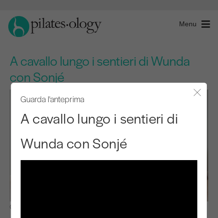
Menu
A cavallo lungo i sentieri di Wunda
con Sonjé
Guarda l'anteprima
Chiude
A cavallo lungo i sentieri di
Wunda con Sonjé
Osservare e imparare