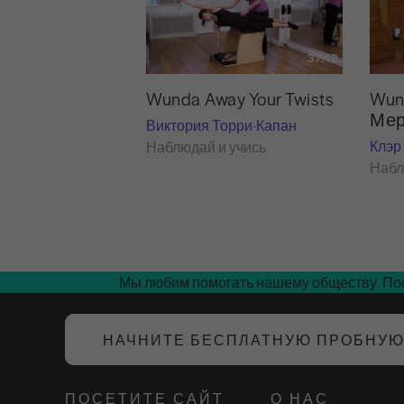
37:42
Wunda Away Your Twists
Wund
Мер
Виктория Торри-Капан
Клэр
Наблюдай и учись
Набл
Мы любим помогать нашему обществу. Пос
НАЧНИТЕ БЕСПЛАТНУЮ ПРОБНУ
ПОСЕТИТЕ САЙТ
О НАС