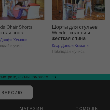
19:29
14:21
a Chair Shorts:
Шорты для стульев
твая зона
Wunda - колени и
жесткая спина
 Данфи Хемани
Клэр Данфи Хемани
юдай и учись
Наблюдай и учись
мотрите, как мы помогаем.
Ю ВЕРСИЮ
МАГАЗИН
ПОМОЩЬ