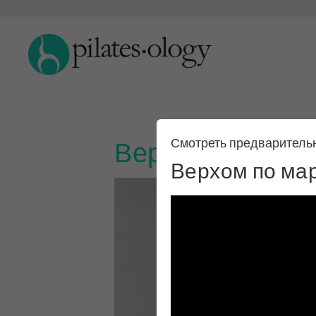
Верхом по марш
Смотреть предваритель
Верхом по мар