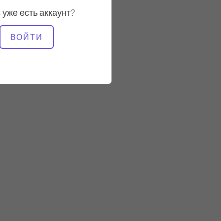
 уже есть аккаунт?
НЕОБХОДИМОЕ
ВОЙТИ
ОБОРУДОВАНИЕ
Стул Wunda