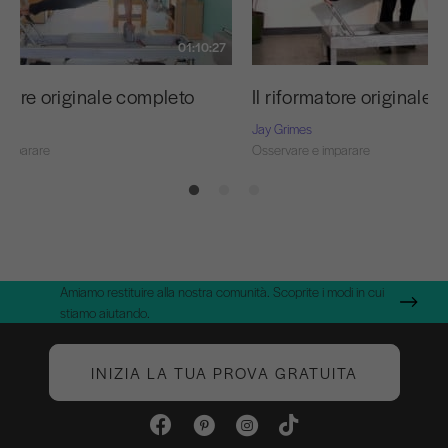
01:10:27
matore originale completo
Il riformatore originale
Jay Grimes
 imparare
Osservare e imparare
Amiamo restituire alla nostra comunità. Scoprite i modi in cui
stiamo aiutando.
INIZIA LA TUA PROVA GRATUITA