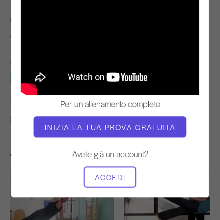
INSEGNANTE
TEMPO DI VIDEO
Alisa Wyatt
2:08:16
ATTREZZATURA NECESSARIA
Riformatore
Per un allenamento completo
TROVA CLASSI SIMILI PER
60+ min
Riformatore
INIZIA LA TUA PROVA GRATUITA
Altri allenamenti che potrebbero piacervi
Avete già un account?
ACCEDI