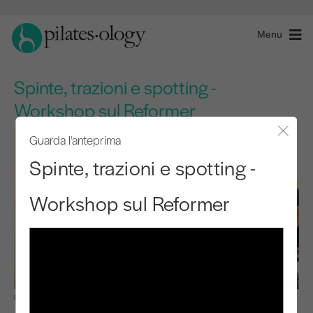
Menu
Spinte, trazioni e spotting -
Workshop sul Reformer
Guarda l'anteprima
Chiude
Spinte, trazioni e spotting -
Workshop sul Reformer
Osservare e imparare