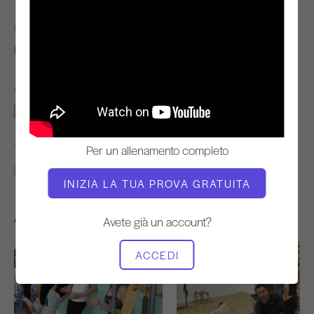
INSEGNANTE
TEMPO DI VIDEO
Brooke Siler
42:35
ATTREZZATURA NECESSARIA
Tappetino con cerchio magico
TROVA CLASSI SIMILI PER
Per un allenamento completo
40 - 50 min
Tappetino con cerchio magico
INIZIA LA TUA PROVA GRATUITA
Altri allenamenti che potrebbero piacervi
Avete già un account?
ACCEDI