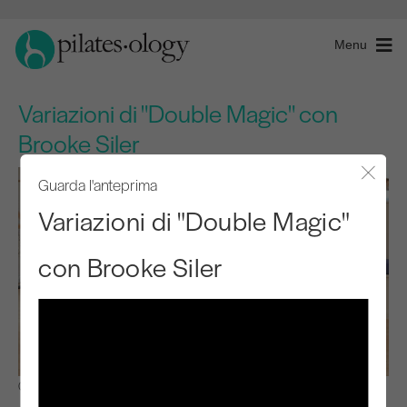
Menu
Variazioni di "Double Magic" con
Brooke Siler
Guarda l'anteprima
Chiude
Variazioni di "Double Magic"
con Brooke Siler
Osservare e imparare