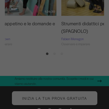
1:24:30
il tappetino e le domande e
Strumenti didattici per i
(SPAGNOLO)
n-Brown
Fabien Menegon
 imparare
Osservare e imparare
Amiamo restituire alla nostra comunità. Scoprite i modi in cui
stiamo aiutando.
INIZIA LA TUA PROVA GRATUITA