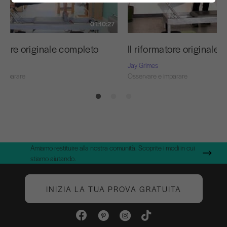
01:10:27
matore originale completo
Il riformatore originale
Jay Grimes
 imparare
Osservare e imparare
Amiamo restituire alla nostra comunità. Scoprite i modi in cui
stiamo aiutando.
INIZIA LA TUA PROVA GRATUITA