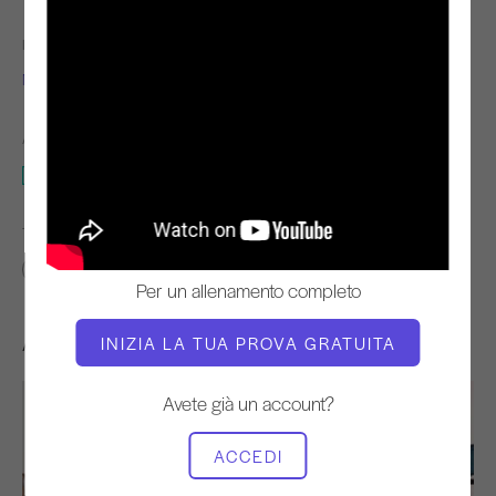
INSEGNANTE
TEMPO DI VIDEO
Mejo Wiggin
01:21:02
ATTREZZATURA NECESSARIA
Riformatore
TROVA CLASSI SIMILI PER
60+ min
Riformatore
Per un allenamento completo
Altri allenamenti che potrebbero piacervi
INIZIA LA TUA PROVA GRATUITA
Avete già un account?
ACCEDI