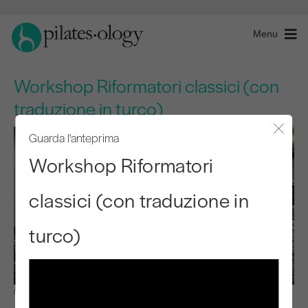
Menu
Workshop Riformatori classici (con
traduzione in turco)
Guarda l'anteprima
Chiude
Workshop Riformatori
classici (con traduzione in
turco)
Osservare e imparare