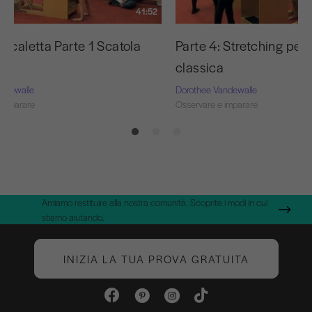
41:52
scaletta Parte 1 Scatola
Parte 4: Stretching per
classica
ndewalle
Dorothee Vandewalle
 imparare
Osservare e imparare
Amiamo restituire alla nostra comunità. Scoprite i modi in cui
stiamo aiutando.
INIZIA LA TUA PROVA GRATUITA