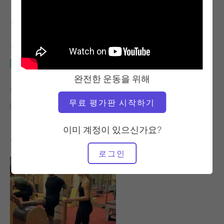
교사
운동 템포
도로시 반데발레
안정적
필요한 장비
캐딜락
완전한 운동을 위해
다음에 대한 유사한 클래스 찾기
무료 평가판 시작하기
중급
50 - 60분
캐딜락
이미 계정이 있으신가요?
좋아할 만한 다른 운동
로그인