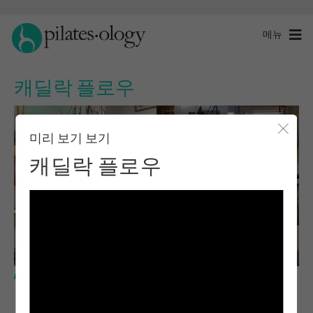
메뉴
캐딜락 플로우
미리 보기 보기
모달 
캐딜락 플로우
중급 수준