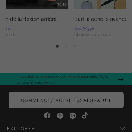
36:18
ion de la flexion arrière
Baril à échelle avancé -
n-Brown
Mejo Wiggin
 apprendre
Observer et apprendre
Nous aimons rendre service à notre communauté. Voyez
comment nous aidons.
COMMENCEZ VOTRE ESSAI GRATUIT
EXPLORER