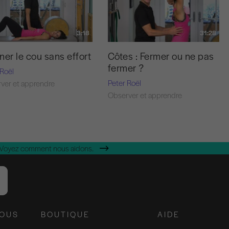
3:18
31:28
ner le cou sans effort
Côtes : Fermer ou ne pas
fermer ?
 Roël
Peter Roël
ver et apprendre
Observer et apprendre
 Voyez comment nous aidons.
NOUS
BOUTIQUE
AIDE