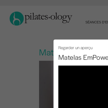
SÉANCES D'
Regarder un aperçu
Matelas EmPower
Matelas EmPowe