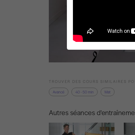
TROUVER DES COURS SIMILAIRES P
Avancé
40 - 50 min
Mat
Autres séances d'entraîneme