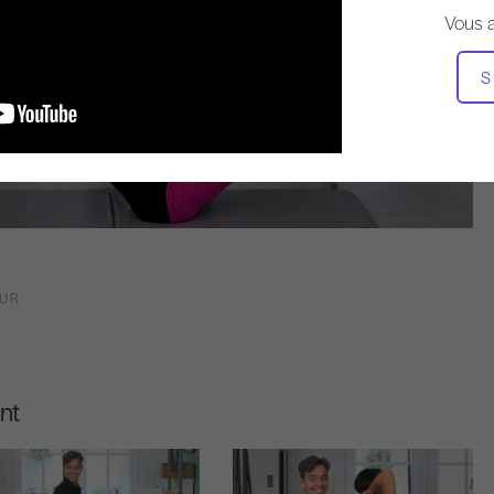
Vous 
S
OUR
nt