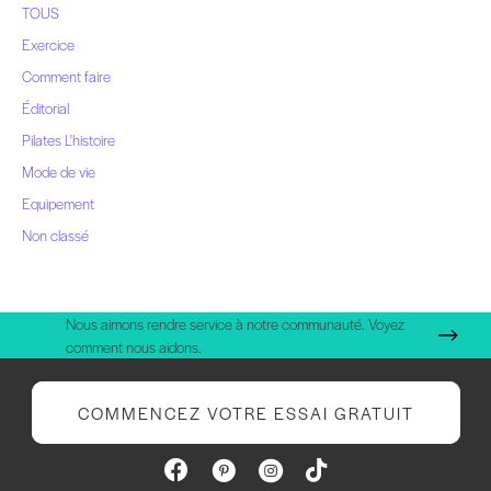
TOUS
messages
Exercice
Comment faire
Éditorial
Pilates L'histoire
Mode de vie
Equipement
Non classé
Nous aimons rendre service à notre communauté. Voyez
comment nous aidons.
COMMENCEZ VOTRE ESSAI GRATUIT