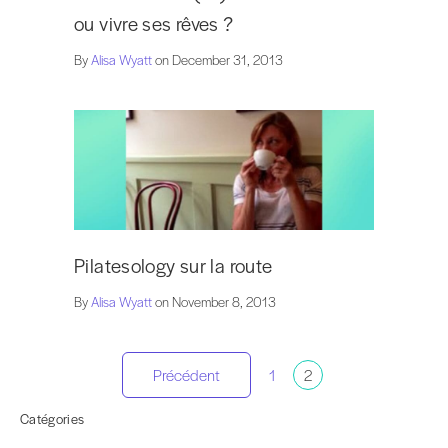
ou vivre ses rêves ?
By
Alisa Wyatt
on December 31, 2013
Pilatesology sur la route
By
Alisa Wyatt
on November 8, 2013
Pagination
Précédent
1
2
des
Catégories